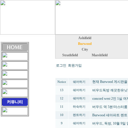
Ashifield
Burwood
City
Strathfield
Marshfield
로그인
회원가입
번호
분류
제
현재 Burwood 게시판을 
Notice
쉐어하기
버우드독방 깨끗한유닛! 
13
쉐어하기
concord west 2인 1실 여자
12
쉐어하기
버우드 역 5분/마스터룸 
11
하숙하기
Burwood 새아파트 렌트
10
렌트하기
버우드, 독방, 10월 9일
9
쉐어하기