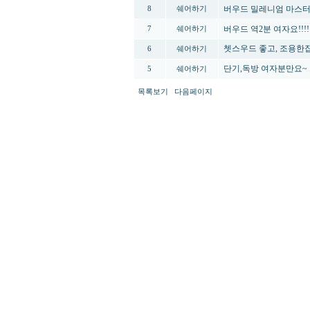
버우드 밀레니엄 마스터 
8
쉐어하기
버우드 역2분 여자요!!!!
7
쉐어하기
쳇스우드 좋고, 조용한집 
6
쉐어하기
단기,독방 여자분만요~
5
쉐어하기
목록보기
다음페이지